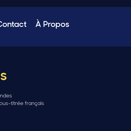
Contact
À Propos
s
ondes
ous-titrée français