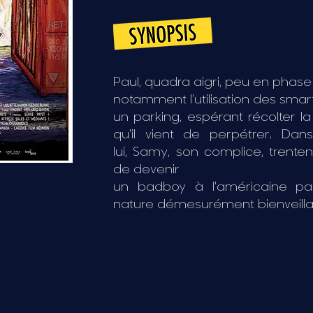
Paul, quadra aigri, peu en pha
notamment l’utilisation des sma
un parking, espérant récolter l
qu'il vient de perpétrer. Da
lui,
Samy, son complice, trenten
de devenir
un badboy à l'américaine pa
nature démesurément bienveilla