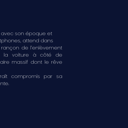
se avec son époque et
rtphones, attend dans
a rançon de l'enlèvement
ns la voiture à côté de
aire massif dont le rêve
raît compromis par sa
nte.