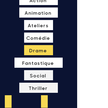
Action
Animation
Ateliers
Comédie
Drame
Fantastique
Social
Thriller
Lo Chan Lo Bassin
Brèk